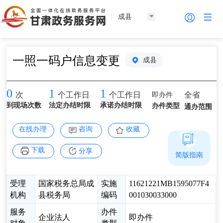
成县
一照一码户信息变更
成县
0
1
1
即办件
全省
次
个工作日
个工作日
到现场次数
法定办结时限
承诺办结时限
办件类型
通办范围
在线办理
咨询
收藏
下载
分享
简版指南
受理
国家税务总局成
实施
11621221MB1595077F4
机构
县税务局
编码
001030033000
服务
办件
企业法人
即办件