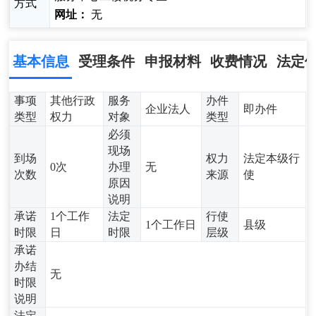
方式
网址：
无
基本信息
受理条件
申报材料
收费情况
法定
事项
其他行政
服务
办件
企业法人
即办件
类型
权力
对象
类型
必须
现场
到场
权力
法定本级行
0次
办理
无
次数
来源
使
原因
说明
承诺
1个工作
法定
行使
1个工作日
县级
时限
日
时限
层级
承诺
办结
无
时限
说明
法定