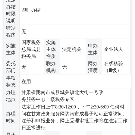
办结
即时办结
时限
说明
特别
无
程序
国家税务
实施
实施
申办
总局成县
主体
法定机关
企业法人
主体
主体
税务局
性质
委托
联办
网办
在线核验
无
无
部门
机构
深度
（Ⅲ级）
事项
在用
状态
办理
甘肃省陇南市成县城关镇北大街一号政
地点
务服务中心二楼税务专区
法定工作日上午8:30-12:00，下午2:30-6:00 任何时
办理
间在甘肃政务服务网陇南市成县子站可正常访问、
时间
注册和申报业务，网上受理审批工作将在法定工作
日正常进行
是否