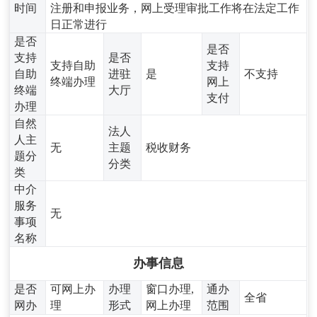
时间
注册和申报业务，网上受理审批工作将在法定工作
日正常进行
是否
是否
支持
是否
支持自助
支持
自助
进驻
是
不支持
终端办理
网上
终端
大厅
支付
办理
自然
法人
人主
无
主题
税收财务
题分
分类
类
中介
服务
无
事项
名称
办事信息
是否
可网上办
办理
窗口办理,
通办
全省
网办
理
形式
网上办理
范围