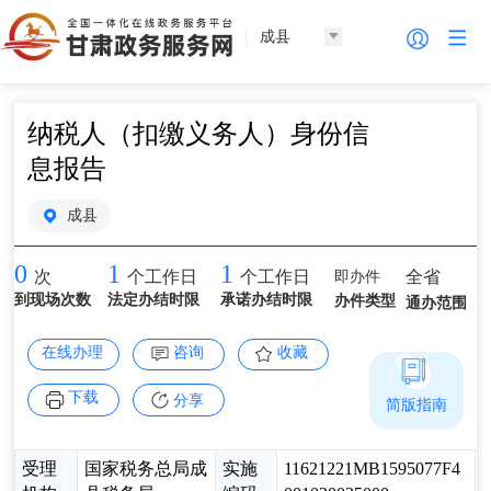
成县
纳税人（扣缴义务人）身份信
息报告
成县
0
1
1
即办件
全省
次
个工作日
个工作日
到现场次数
法定办结时限
承诺办结时限
办件类型
通办范围
在线办理
咨询
收藏
下载
分享
简版指南
受理
国家税务总局成
实施
11621221MB1595077F4