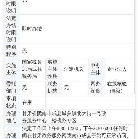
时限
说明
法定
办结
即时办结
时限
说明
特别
无
程序
国家税务
实施
实施
申办
总局成县
主体
法定机关
企业法人
主体
主体
税务局
性质
委托
联办
网办
在线核验
无
无
部门
机构
深度
（Ⅲ级）
事项
在用
状态
办理
甘肃省陇南市成县城关镇北大街一号政
地点
务服务中心二楼税务专区
法定工作日上午8:30-12:00，下午2:30-6:00 任何时
办理
间在甘肃政务服务网陇南市成县子站可正常访问、