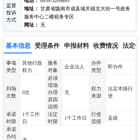
电话：
0939-3209895
监督
地址：
甘肃省陇南市成县城关镇北大街一号政务
投诉
服务中心二楼税务专区
方式
网址：
无
基本信息
受理条件
申报材料
收费情况
法定
事项
其他行政
服务
办件
企业法人
即办件
类型
权力
对象
类型
必须
现场
到场
权力
法定本级行
0次
办理
无
次数
来源
使
原因
说明
承诺
1个工作
法定
行使
1个工作日
县级
时限
日
时限
层级
承诺
办结
无