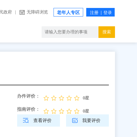
民政府
|
无障碍浏览
老年人专区
搜索
办件评价：
0星
指南评价：
0星
查看评价
我要评价