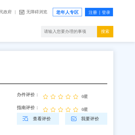
民政府
|
无障碍浏览
老年人专区
搜索
办件评价：
0星
指南评价：
0星
查看评价
我要评价