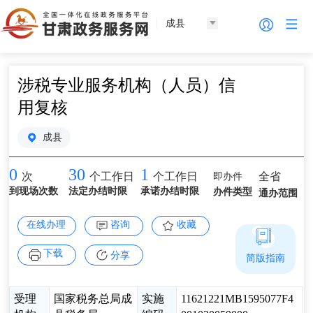
成县
涉税专业服务机构（人员）信
用复核
成县
0
30
1
即办件
全省
次
个工作日
个工作日
到现场次数
法定办结时限
承诺办结时限
办件类型
通办范围
在线办理
咨询
收藏
下载
分享
简版指南
受理
国家税务总局成
实施
11621221MB1595077F4