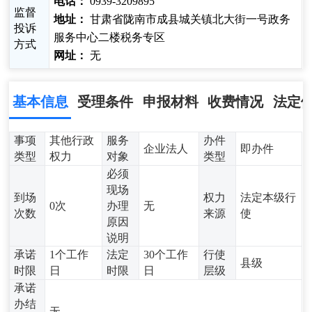
电话：
0939-3209895
监督
地址：
甘肃省陇南市成县城关镇北大街一号政务
投诉
服务中心二楼税务专区
方式
网址：
无
基本信息
受理条件
申报材料
收费情况
法定
事项
其他行政
服务
办件
企业法人
即办件
类型
权力
对象
类型
必须
现场
到场
权力
法定本级行
0次
办理
无
次数
来源
使
原因
说明
承诺
1个工作
法定
30个工作
行使
县级
时限
日
时限
日
层级
承诺
办结
无