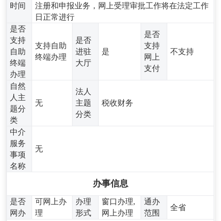
时间
注册和申报业务，网上受理审批工作将在法定工作
日正常进行
是否
是否
支持
是否
支持自助
支持
自助
进驻
是
不支持
终端办理
网上
终端
大厅
支付
办理
自然
法人
人主
无
主题
税收财务
题分
分类
类
中介
服务
无
事项
名称
办事信息
是否
可网上办
办理
窗口办理,
通办
全省
网办
理
形式
网上办理
范围