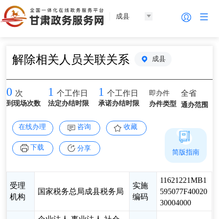
成县
解除相关人员关联关系
成县
0
1
1
即办件
全省
次
个工作日
个工作日
到现场次数
法定办结时限
承诺办结时限
办件类型
通办范围
在线办理
咨询
收藏
下载
分享
简版指南
11621221MB1
受理
实施
国家税务总局成县税务局
595077F40020
机构
编码
30004000