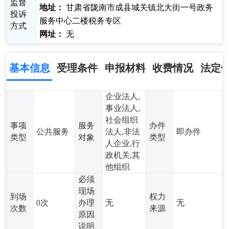
监督
地址：
甘肃省陇南市成县城关镇北大街一号政务
投诉
服务中心二楼税务专区
方式
网址：
无
基本信息
受理条件
申报材料
收费情况
法定
企业法人,
事业法人,
社会组织
事项
服务
办件
公共服务
法人,非法
即办件
类型
对象
类型
人企业,行
政机关,其
他组织
必须
现场
到场
权力
0次
办理
无
无
次数
来源
原因
说明