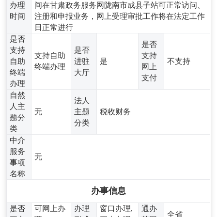
办理
间在甘肃政务服务网陇南市成县子站可正常访问、
时间
注册和申报业务，网上受理审批工作将在法定工作
日正常进行
是否
是否
支持
是否
支持自助
支持
自助
进驻
是
不支持
终端办理
网上
终端
大厅
支付
办理
自然
法人
人主
无
主题
税收财务
题分
分类
类
中介
服务
无
事项
名称
办事信息
是否
可网上办
办理
窗口办理,
通办
全省