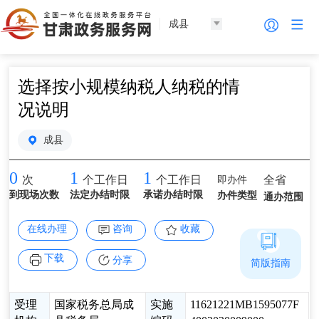
成县
选择按小规模纳税人纳税的情
况说明
成县
0
1
1
即办件
全省
次
个工作日
个工作日
到现场次数
法定办结时限
承诺办结时限
办件类型
通办范围
在线办理
咨询
收藏
下载
分享
简版指南
受理
国家税务总局成
实施
11621221MB1595077F