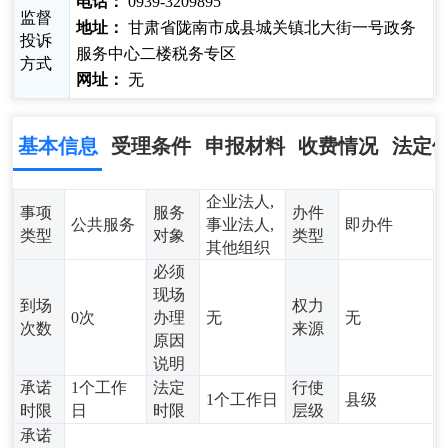
电话：
0939-3209895
监督
地址：
甘肃省陇南市成县城关镇北大街一号政务
投诉
服务中心二楼税务专区
方式
网址：
无
基本信息
受理条件
申报材料
收费情况
法定
企业法人,
事项
服务
办件
公共服务
事业法人,
即办件
类型
对象
类型
其他组织
必须
现场
到场
权力
0次
办理
无
无
次数
来源
原因
说明
承诺
1个工作
法定
行使
1个工作日
县级
时限
日
时限
层级
承诺