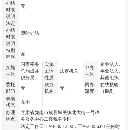
办结
无
时限
说明
法定
办结
即时办结
时限
说明
特别
无
程序
国家税务
实施
企业法人,
实施
申办
总局成县
主体
法定机关
事业法人,
主体
主体
税务局
性质
其他组织
委托
联办
网办
在线核验
无
无
部门
机构
深度
（Ⅲ级）
事项
在用
状态
办理
甘肃省陇南市成县城关镇北大街一号政
地点
务服务中心二楼税务专区
法定工作日上午8:30-12:00，下午2:30-6:00 任何时