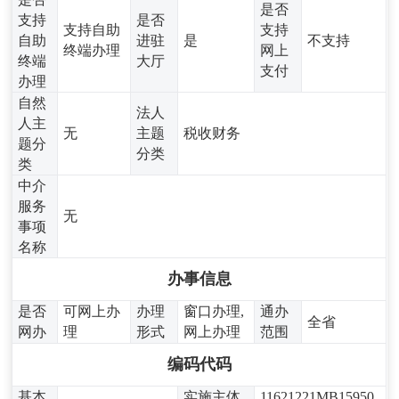
是否
支持
是否
支持自助
支持
自助
进驻
是
不支持
终端办理
网上
终端
大厅
支付
办理
自然
法人
人主
无
主题
税收财务
题分
分类
类
中介
服务
无
事项
名称
办事信息
是否
可网上办
办理
窗口办理,
通办
全省
网办
理
形式
网上办理
范围
编码代码
基本
实施主体
11621221MB15950