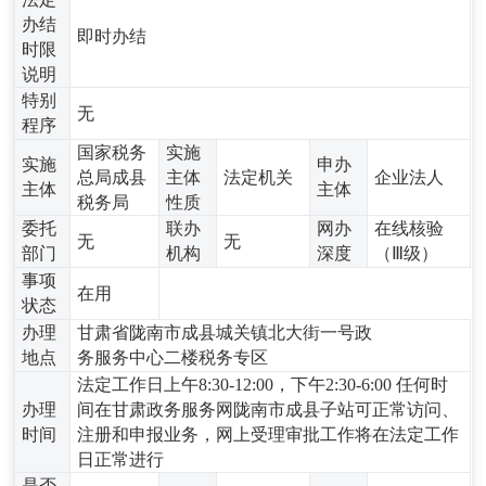
办结
即时办结
时限
说明
特别
无
程序
国家税务
实施
实施
申办
总局成县
主体
法定机关
企业法人
主体
主体
税务局
性质
委托
联办
网办
在线核验
无
无
部门
机构
深度
（Ⅲ级）
事项
在用
状态
办理
甘肃省陇南市成县城关镇北大街一号政
地点
务服务中心二楼税务专区
法定工作日上午8:30-12:00，下午2:30-6:00 任何时
办理
间在甘肃政务服务网陇南市成县子站可正常访问、
时间
注册和申报业务，网上受理审批工作将在法定工作
日正常进行
是否