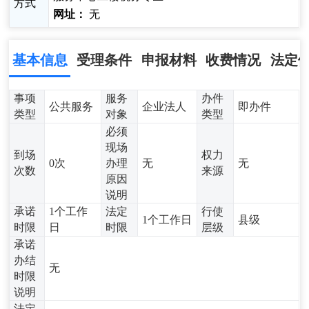
方式
网址：
无
基本信息
受理条件
申报材料
收费情况
法定
事项
服务
办件
公共服务
企业法人
即办件
类型
对象
类型
必须
现场
到场
权力
0次
办理
无
无
次数
来源
原因
说明
承诺
1个工作
法定
行使
1个工作日
县级
时限
日
时限
层级
承诺
办结
无
时限
说明
法定