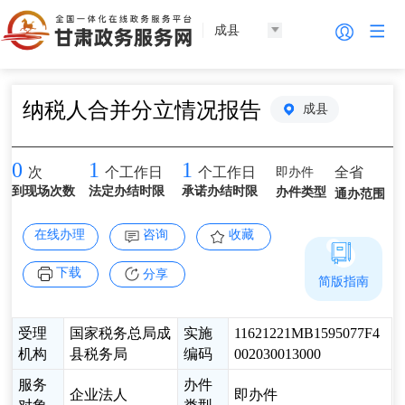
成县
纳税人合并分立情况报告
成县
0
1
1
即办件
全省
次
个工作日
个工作日
到现场次数
法定办结时限
承诺办结时限
办件类型
通办范围
在线办理
咨询
收藏
下载
分享
简版指南
受理
国家税务总局成
实施
11621221MB1595077F4
机构
县税务局
编码
002030013000
服务
办件
企业法人
即办件