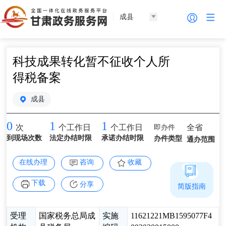
成县
科技成果转化暂不征收个人所
得税备案
成县
0
1
1
即办件
全省
次
个工作日
个工作日
到现场次数
法定办结时限
承诺办结时限
办件类型
通办范围
在线办理
咨询
收藏
下载
分享
简版指南
受理
国家税务总局成
实施
11621221MB1595077F4