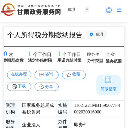
成县
个人所得税分期缴纳报告
成县
0
1
1
即办件
全省
次
个工作日
个工作日
到现场次数
法定办结时限
承诺办结时限
办件类型
通办范围
在线办理
咨询
收藏
下载
分享
简版指南
受理
国家税务总局成
实施
11621221MB1595077F4
机构
县税务局
编码
002030016000
服务
办件
企业法人
即办件