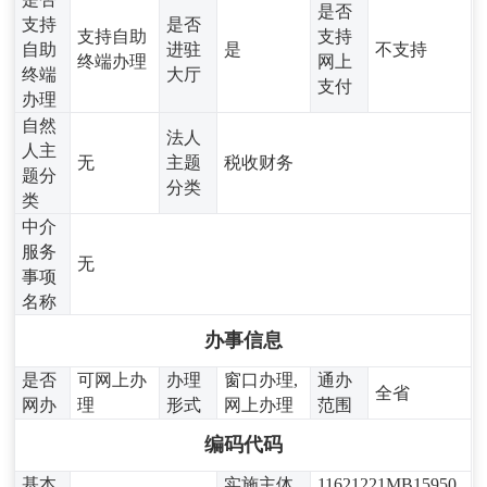
是否
支持
是否
支持自助
支持
自助
进驻
是
不支持
终端办理
网上
终端
大厅
支付
办理
自然
法人
人主
无
主题
税收财务
题分
分类
类
中介
服务
无
事项
名称
办事信息
是否
可网上办
办理
窗口办理,
通办
全省
网办
理
形式
网上办理
范围
编码代码
基本
实施主体
11621221MB15950