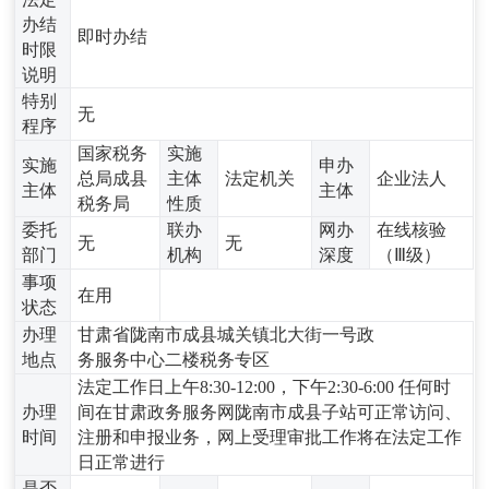
办结
即时办结
时限
说明
特别
无
程序
国家税务
实施
实施
申办
总局成县
主体
法定机关
企业法人
主体
主体
税务局
性质
委托
联办
网办
在线核验
无
无
部门
机构
深度
（Ⅲ级）
事项
在用
状态
办理
甘肃省陇南市成县城关镇北大街一号政
地点
务服务中心二楼税务专区
法定工作日上午8:30-12:00，下午2:30-6:00 任何时
办理
间在甘肃政务服务网陇南市成县子站可正常访问、
时间
注册和申报业务，网上受理审批工作将在法定工作
日正常进行
是否