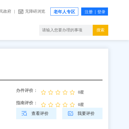
民政府
|
无障碍浏览
老年人专区
搜索
办件评价：
0星
指南评价：
0星
查看评价
我要评价