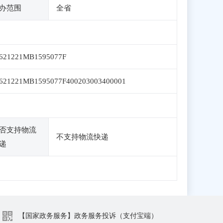
办范围
全省
621221MB1595077F
621221MB1595077F400203003400001
否支持物流
不支持物流快递
递
【国家政务服务】政务服务投诉（支付宝端）