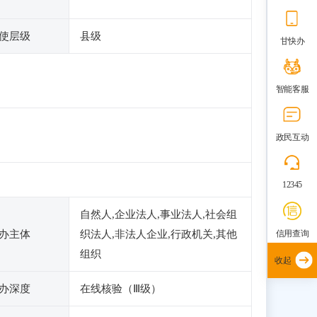
使层级
县级
甘快办
智能客服
政民互动
12345
自然人,企业法人,事业法人,社会组
信用查询
办主体
织法人,非法人企业,行政机关,其他
组织
收起
办深度
在线核验（Ⅲ级）