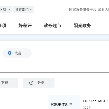
区域
县直部门
国家政务服务平台
成县人
事项
好差评
政务超市
阳光政务
成县
下载
分享
11621221MB15
实施主体编码
077F