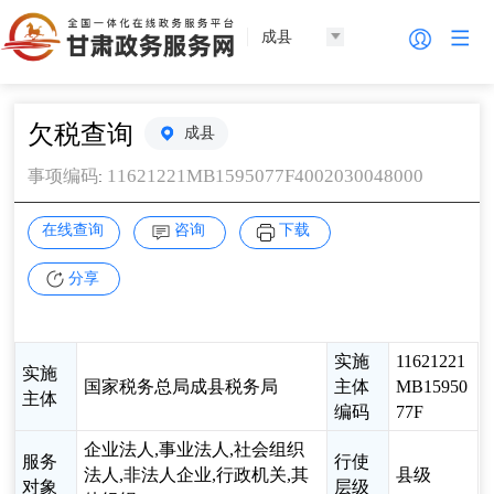
成县
欠税查询
成县
11621221MB1595077F4002030048000
事项编码
:
在线查询
咨询
下载
分享
实施
11621221
实施
国家税务总局成县税务局
主体
MB15950
主体
编码
77F
企业法人,事业法人,社会组织
服务
行使
法人,非法人企业,行政机关,其
县级
对象
层级