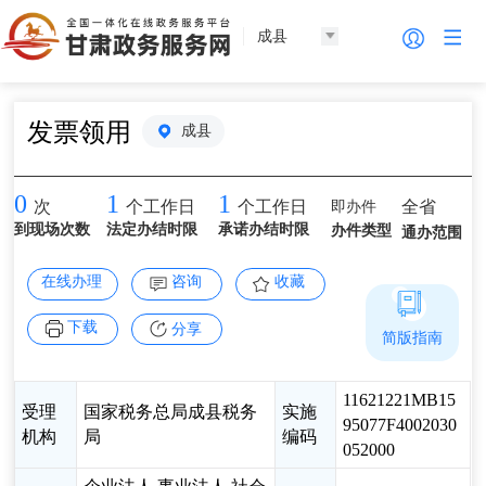
成县
发票领用
成县
0
1
1
即办件
全省
次
个工作日
个工作日
到现场次数
法定办结时限
承诺办结时限
办件类型
通办范围
在线办理
咨询
收藏
下载
分享
简版指南
11621221MB15
受理
国家税务总局成县税务
实施
95077F4002030
机构
局
编码
052000