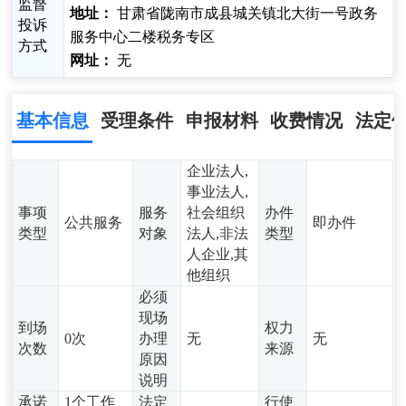
监督
地址：
甘肃省陇南市成县城关镇北大街一号政务
投诉
服务中心二楼税务专区
方式
网址：
无
基本信息
受理条件
申报材料
收费情况
法定
企业法人,
事业法人,
事项
服务
社会组织
办件
公共服务
即办件
类型
对象
法人,非法
类型
人企业,其
他组织
必须
现场
到场
权力
0次
办理
无
无
次数
来源
原因
说明
承诺
1个工作
法定
行使