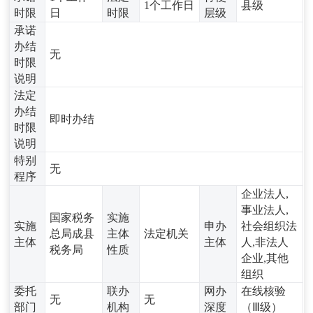
1个工作日
县级
时限
日
时限
层级
承诺
办结
无
时限
说明
法定
办结
即时办结
时限
说明
特别
无
程序
企业法人,
事业法人,
国家税务
实施
实施
申办
社会组织法
总局成县
主体
法定机关
主体
主体
人,非法人
税务局
性质
企业,其他
组织
委托
联办
网办
在线核验
无
无
部门
机构
深度
（Ⅲ级）