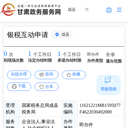
成县
银税互动申请
成县
0
1
1
即办件
全省
次
个工作日
个工作日
到现场次数
法定办结时限
承诺办结时限
办件类型
通办范围
在线办理
咨询
收藏
下载
分享
简版指南
受理
国家税务总局成县
实施
11621221MB1595077
机构
税务局
编码
F4622030492000
服务
企业法人,事业法
办件
即办件