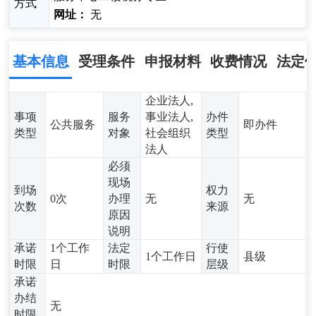
方式
网址：
无
基本信息
受理条件
申报材料
收费情况
法定
企业法人,
事项
服务
事业法人,
办件
公共服务
即办件
类型
对象
社会组织
类型
法人
必须
现场
到场
权力
0次
办理
无
无
次数
来源
原因
说明
承诺
1个工作
法定
行使
1个工作日
县级
时限
日
时限
层级
承诺
办结
无
时限