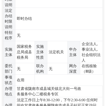
说明
法定
办结
即时办结
时限
说明
特别
无
程序
企业法人,
国家税务
实施
实施
申办
事业法人,
总局成县
主体
法定机关
主体
主体
社会组织法
税务局
性质
人
委托
联办
网办
在线核验
无
无
部门
机构
深度
（Ⅲ级）
事项
在用
状态
办理
甘肃省陇南市成县城关镇北大街一号政
地点
务服务中心二楼税务专区
法定工作日上午8:30-12:00，下午2:30-6:00 任何时
办理
间在甘肃政务服务网陇南市成县子站可正常访问、