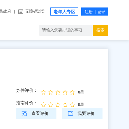
民政府
|
无障碍浏览
老年人专区
搜索
办件评价：
0星
指南评价：
0星
查看评价
我要评价