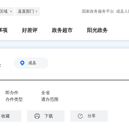
区域
县直部门
国家政务服务平台
成县人
事项
好差评
政务超市
阳光政务
集
成县
即办件
全省
办件类型
通办范围
收藏
下载
分享