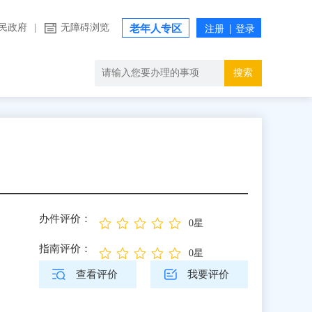
民政府
|
无障碍浏览
老年人专区
搜索
办件评价：
0星
指南评价：
0星
查看评价
我要评价