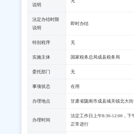
无
说明
法定办结时限
即时办结
说明
特别程序
无
实施主体
国家税务总局成县税务局
委托部门
无
事项状态
在用
办理地点
甘肃省陇南市成县城关镇北大街
法定工作日上午8:30-12:0
办理时间
正常进行