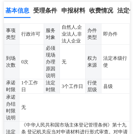
基本信息
受理条件
申报材料
收费情况
法定
自然人,企
事项
服务
办件
行政许可
业法人,非
即办件
类型
对象
类型
法人企业
必须
现场
到场
权力
法定本级行
0次
办理
无
次数
来源
使
原因
说明
承诺
1个工作
法定
行使
3个工作日
县级
时限
日
时限
层级
承诺
办结
无
时限
说明
《中华人民共和国市场主体登记管理条例》第十九
法定
条 登记机关应当对申请材料进行形式审查。对申请