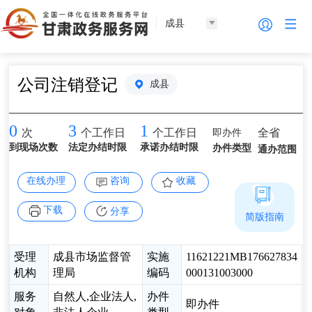
成县
公司注销登记
成县
0
3
1
即办件
全省
次
个工作日
个工作日
到现场次数
法定办结时限
承诺办结时限
办件类型
通办范围
在线办理
咨询
收藏
下载
分享
简版指南
受理
成县市场监督管
实施
11621221MB176627834
机构
理局
编码
000131003000
服务
自然人,企业法人,
办件
即办件