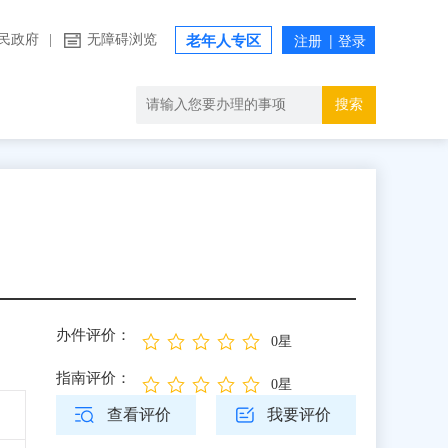
民政府
|
无障碍浏览
老年人专区
搜索
办件评价：
0星
指南评价：
0星
查看评价
我要评价