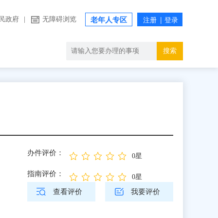
民政府
|
无障碍浏览
老年人专区
搜索
办件评价：
0星
指南评价：
0星
查看评价
我要评价