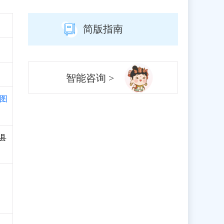
简版指南
智能咨询 >
图
文县