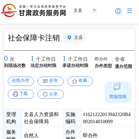
文县
社会保障卡注销
文县
0
1
1
即办件
全省
次
个工作日
个工作日
到现场次数
法定办结时限
承诺办结时限
办件类型
通办范围
在线办理
咨询
收藏
下载
分享
简版指南
受理
文县人力资源和
实施
11621222013942320B4
机构
社会保障局
编码
002014010009
服务
办件
自然人
即办件