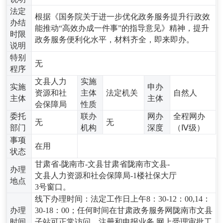
法定
根据《国务院关于进一步优化政务服务提升行政效
办结
能推动“高效办成一件事”的指导意见》精神，提升
时限
政务服务便利化水平，材料齐全，即来即办。
说明
特别
无
程序
文县人力
实施
实施
申办
资源和社
主体
法定机关
自然人
主体
主体
会保障局
性质
委托
联办
网办
全程网办
无
无
部门
机构
深度
（Ⅳ级）
事项
在用
状态
甘肃省-陇南市-文县甘肃省陇南市文县-
办理
文县人力资源和社会保障局-1楼社保大厅
地点
3号窗口。
线下办理时间：法定工作日上午8：30-12：00,14：
办理
30-18：00；任何时间在甘肃政务服务网陇南市文县
时间
子站可正常访问、注册和申报业务,网上受理审批工