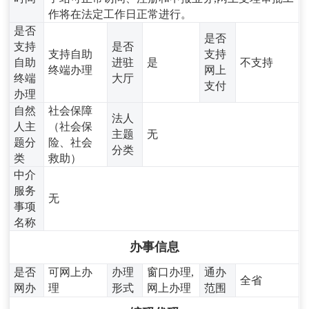
作将在法定工作日正常进行。
是否
是否
支持
是否
支持自助
支持
自助
进驻
是
不支持
终端办理
网上
终端
大厅
支付
办理
自然
社会保障
法人
人主
（社会保
主题
无
题分
险、社会
分类
类
救助）
中介
服务
无
事项
名称
办事信息
是否
可网上办
办理
窗口办理,
通办
全省
网办
理
形式
网上办理
范围