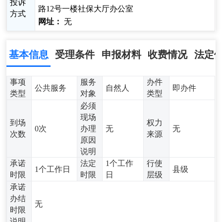
投诉
路12号一楼社保大厅办公室
方式
网址：
无
基本信息
受理条件
申报材料
收费情况
法定
事项
服务
办件
公共服务
自然人
即办件
类型
对象
类型
必须
现场
到场
权力
0次
办理
无
无
次数
来源
原因
说明
承诺
法定
1个工作
行使
1个工作日
县级
时限
时限
日
层级
承诺
办结
无
时限
说明