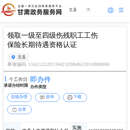
文县
领取一级至四级伤残职工工伤
保险长期待遇资格认证
文县
11621222013942320B4622014908000
事项编码
:
1
即办件
个工作日
承诺办结时限
办件类型
在线办理
咨询
下载
分享
实施