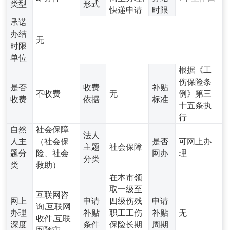
类型
形式
快递申请
时限
承诺
办结
无
时限
单位
根据《工
伤保险条
是否
收费
补贴
不收费
无
例》第三
收费
依据
标准
十五条执
行
自然
社会保障
法人
人主
（社会保
是否
可网上办
主题
社会保障
题分
险、社会
网办
理
分类
类
救助）
在本市领
取一级至
互联网咨
网上
申请
四级伤残
申请
询,互联网
办理
补贴
职工工伤
补贴
无
收件,互联
深度
条件
保险长期
周期