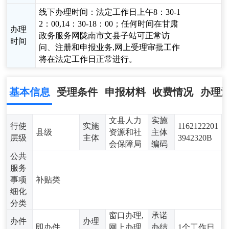
线下办理时间：法定工作日上午8：30-1
2：00,14：30-18：00；任何时间在甘肃
办理
政务服务网陇南市文县子站可正常访
时间
问、注册和申报业务,网上受理审批工作
将在法定工作日正常进行。
基本信息
受理条件
申报材料
收费情况
办理
文县人力
实施
行使
实施
1162122201
县级
资源和社
主体
层级
主体
3942320B
会保障局
编码
公共
服务
事项
补贴类
细化
分类
窗口办理,
承诺
办件
办理
即办件
网上办理,
办结
1个工作日