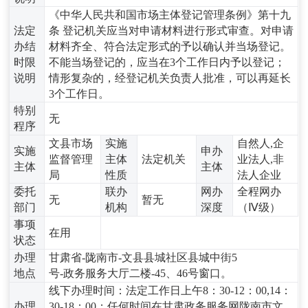
《中华人民共和国市场主体登记管理条例》第十九
法定
条 登记机关应当对申请材料进行形式审查。对申请
办结
材料齐全、符合法定形式的予以确认并当场登记。
时限
不能当场登记的，应当在3个工作日内予以登记；
说明
情形复杂的，经登记机关负责人批准，可以再延长
3个工作日。
特别
无
程序
文县市场
实施
自然人,企
实施
申办
监督管理
主体
法定机关
业法人,非
主体
主体
局
性质
法人企业
委托
联办
网办
全程网办
无
暂无
部门
机构
深度
（Ⅳ级）
事项
在用
状态
办理
甘肃省-陇南市-文县县城社区县城中街5
地点
号-政务服务大厅二楼-45、46号窗口。
线下办理时间：法定工作日上午8：30-12：00,14：
办理
30-18：00；任何时间在甘肃政务服务网陇南市文