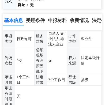
方式
网址：
无
基本信息
受理条件
申报材料
收费情况
法定
自然人,企
事项
服务
办件
行政许可
业法人,非
即办件
类型
对象
类型
法人企业
必须
现场
到场
权力
法定本级行
0次
办理
无
次数
来源
使
原因
说明
承诺
1个工作
法定
行使
3个工作日
县级
时限
日
时限
层级
承诺
办结
无
时限
说明