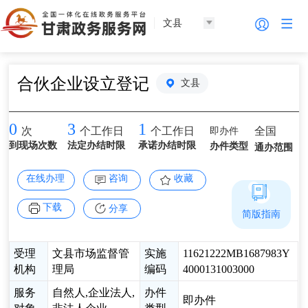
文县
合伙企业设立登记
文县
0
3
1
即办件
全国
次
个工作日
个工作日
到现场次数
法定办结时限
承诺办结时限
办件类型
通办范围
在线办理
咨询
收藏
下载
分享
简版指南
受理
文县市场监督管
实施
11621222MB1687983Y
机构
理局
编码
4000131003000
服务
自然人,企业法人,
办件
即办件