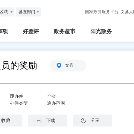
区域
县直部门
国家政务服务平台
文县人
事项
好差评
政务超市
阳光政务
人员的奖励
文县
即办件
全省
办件类型
通办范围
收藏
下载
分享