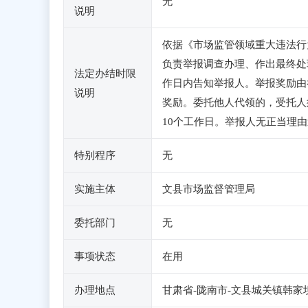
无
说明
依据《市场监管领域重大违法行
负责举报调查办理、作出最终处
法定办结时限
作日内告知举报人。举报奖励由
说明
奖励。委托他人代领的，受托人
10个工作日。举报人无正当理
特别程序
无
实施主体
文县市场监督管理局
委托部门
无
事项状态
在用
办理地点
甘肃省-陇南市-文县城关镇韩家坝