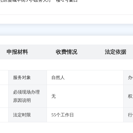
社区县城中街5号-政务大厅一楼-2号窗口
申报材料
收费情况
法定依据
服务对象
自然人
办
必须现场办理
无
权
原因说明
法定时限
55个工作日
行