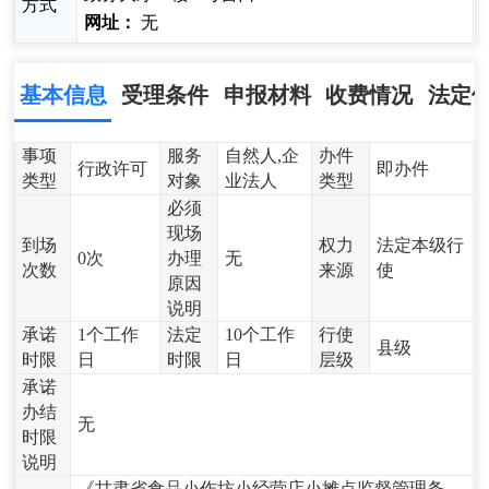
方式
网址：
无
基本信息
受理条件
申报材料
收费情况
法定
事项
服务
自然人,企
办件
行政许可
即办件
类型
对象
业法人
类型
必须
现场
到场
权力
法定本级行
0次
办理
无
次数
来源
使
原因
说明
承诺
1个工作
法定
10个工作
行使
县级
时限
日
时限
日
层级
承诺
办结
无
时限
说明
《甘肃省食品小作坊小经营店小摊点监督管理条