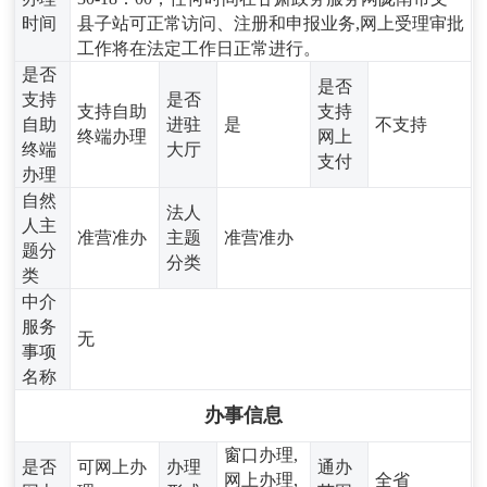
时间
县子站可正常访问、注册和申报业务,网上受理审批
工作将在法定工作日正常进行。
是否
是否
支持
是否
支持自助
支持
自助
进驻
是
不支持
终端办理
网上
终端
大厅
支付
办理
自然
法人
人主
准营准办
主题
准营准办
题分
分类
类
中介
服务
无
事项
名称
办事信息
窗口办理,
是否
可网上办
办理
通办
网上办理,
全省