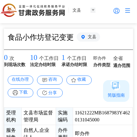
文县
食品小作坊登记变更
文县
0
10
1
即办件
全省
次
个工作日
个工作日
到现场次数
法定办结时限
承诺办结时限
办件类型
通办范围
在线办理
咨询
收藏
下载
分享
简版指南
受理
文县市场监督
实施
11621222MB1687983Y462
机构
管理局
编码
0131045000
服务
自然人,企业
办件
即办件