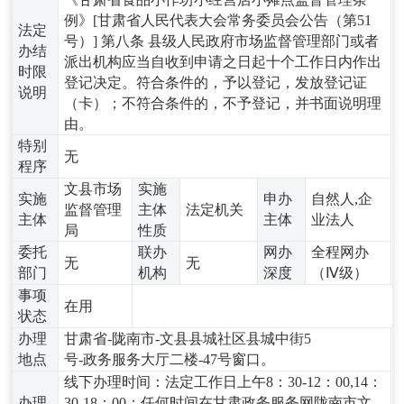
例》[甘肃省人民代表大会常务委员会公告（第51
法定
号）] 第八条 县级人民政府市场监督管理部门或者
办结
派出机构应当自收到申请之日起十个工作日内作出
时限
登记决定。符合条件的，予以登记，发放登记证
说明
（卡）；不符合条件的，不予登记，并书面说明理
由。
特别
无
程序
文县市场
实施
实施
申办
自然人,企
监督管理
主体
法定机关
主体
主体
业法人
局
性质
委托
联办
网办
全程网办
无
无
部门
机构
深度
（Ⅳ级）
事项
在用
状态
办理
甘肃省-陇南市-文县县城社区县城中街5
地点
号-政务服务大厅二楼-47号窗口。
线下办理时间：法定工作日上午8：30-12：00,14：
办理
30-18：00；任何时间在甘肃政务服务网陇南市文