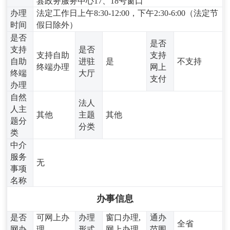
县政务服务中心17、18号窗口
办理
法定工作日上午8:30-12:00，下午2:30-6:00（法定节
时间
假日除外）
是否
是否
支持
是否
支持自助
支持
自助
进驻
是
不支持
终端办理
网上
终端
大厅
支付
办理
自然
法人
人主
其他
主题
其他
题分
分类
类
中介
服务
无
事项
名称
办事信息
是否
可网上办
办理
窗口办理,
通办
全省
网办
理
形式
网上办理
范围