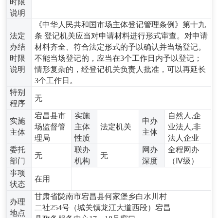
时限
说明
《中华人民共和国市场主体登记管理条例》第十九
法定
条 登记机关应当对申请材料进行形式审查。对申请
办结
材料齐全、符合法定形式的予以确认并当场登记。
时限
不能当场登记的，应当在3个工作日内予以登记；
说明
情形复杂的，经登记机关负责人批准，可以再延长
3个工作日。
特别
无
程序
宕昌县市
实施
自然人,企
实施
申办
场监督管
主体
法定机关
业法人,非
主体
主体
理局
性质
法人企业
委托
联办
网办
全程网办
无
无
部门
机构
深度
（Ⅳ级）
事项
在用
状态
甘肃省陇南市宕昌县何家堡乡白水川村
办理
二社254号（城关镇龙江大道西段）宕昌
地点