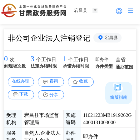
宕昌县
非公司企业法人注销登记
宕昌县
0
3
1
即办件
全省
次
个工作日
个工作日
到现场次数
法定办结时限
承诺办结时限
办件类型
通办范围
在线办理
咨询
收藏
下载
分享
简版指南
受理
宕昌县市场监督
实施
11621223MB1919262G
机构
管理局
编码
4000131003000
服务
自然人,企业法人,
办件
即办件