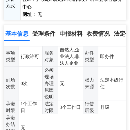
方式
中心
网址：
无
基本信息
受理条件
申报材料
收费情况
法定
自然人,企
事项
服务
办件
行政许可
业法人,非
即办件
类型
对象
类型
法人企业
必须
现场
到场
权力
法定本级行
0次
办理
无
次数
来源
使
原因
说明
承诺
1个工作
法定
行使
3个工作日
县级
时限
日
时限
层级
承诺
办结
无