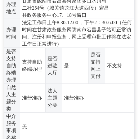
甘肃省陇南市宕昌县何家堡乡白水川村
办理
二社254号（城关镇龙江大道西段）宕昌
地点
县政务服务中心17、18号窗口
法定工作日上午8:30-12:00 ，下午2：30-6:00（任何
办理
时间在甘肃政务服务网陇南市宕昌县子站可正常访
时间
问、注册和申报业务，网上受理审批工作将在法定
工作日正常进行）
是否
是否
支持
是否
支持自助
支持
自助
进驻
是
不支持
终端办理
网上
终端
大厅
支付
办理
自然
法人
人主
准营准办
主题
准营准办
题分
分类
类
中介
服务
无
事项
名称