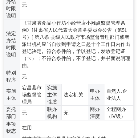
办结
无
时限
说明
《甘肃省食品小作坊小经营店小摊点监督管理条
例》[甘肃省人民代表大会常务委员会公告（第51
法定
号）] 第八条 县级人民政府市场监督管理部门或者
办结
派出机构应当自收到申请之日起十个工作日内作出
时限
登记决定。符合条件的，予以登记，发放登记证
说明
（卡）；不符合条件的，不予登记，并书面说明理
由。
特别
无
程序
宕昌县市
实施
实施
申办
自然人,企
场监督管
主体
法定机关
主体
主体
业法人
理局
性质
委托
联办
网办
全程网办
无
无
部门
机构
深度
（Ⅳ级）
事项
在用
状态