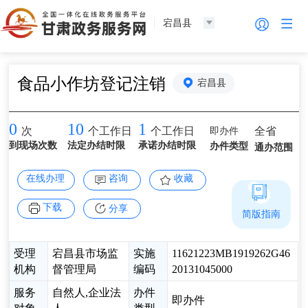
宕昌县
食品小作坊登记注销
宕昌县
0
10
1
即办件
全省
次
个工作日
个工作日
到现场次数
法定办结时限
承诺办结时限
办件类型
通办范围
在线办理
咨询
收藏
下载
分享
简版指南
受理
宕昌县市场监
实施
11621223MB1919262G46
机构
督管理局
编码
20131045000
服务
自然人,企业法
办件
即办件