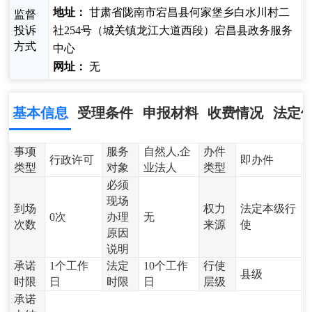
地址：
甘肃省陇南市宕昌县何家堡乡白水川村二
监督
投诉
社254号（城关镇龙江大道西段）宕昌县政务服务
方式
中心
网址：
无
基本信息
受理条件
申报材料
收费情况
法定
事项
服务
自然人,企
办件
行政许可
即办件
类型
对象
业法人
类型
必须
现场
到场
权力
法定本级行
0次
办理
无
次数
来源
使
原因
说明
承诺
1个工作
法定
10个工作
行使
县级
时限
日
时限
日
层级
承诺