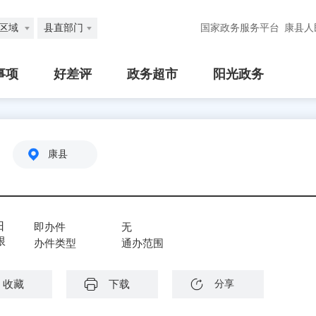
区域
县直部门
国家政务服务平台
康县人
事项
好差评
政务超市
阳光政务
康县
日
即办件
无
限
办件类型
通办范围
收藏
下载
分享