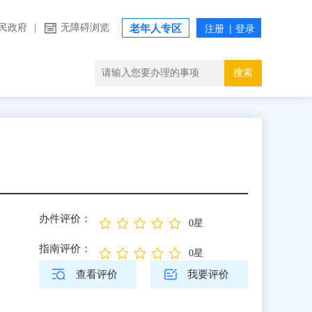
民政府
|
无障碍浏览
老年人专区
搜索
办件评价：
0星
指南评价：
0星
查看评价
我要评价