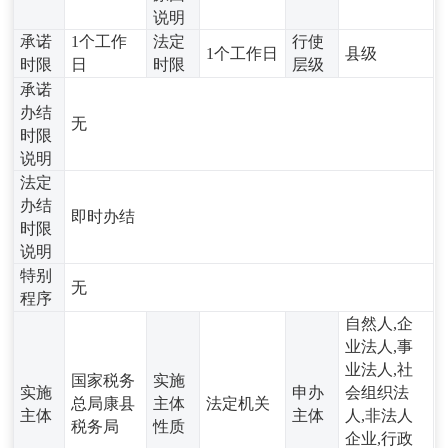
说明
承诺
1个工作
法定
行使
1个工作日
县级
时限
日
时限
层级
承诺
办结
无
时限
说明
法定
办结
即时办结
时限
说明
特别
无
程序
自然人,企
业法人,事
业法人,社
国家税务
实施
实施
申办
会组织法
总局康县
主体
法定机关
主体
主体
人,非法人
税务局
性质
企业,行政