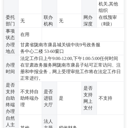
机关,其他
组织
委托
联办
网办
在线预审
无
无
部门
机构
深度
（Ⅱ级）
事项
在用
状态
办理
甘肃省陇南市康县城关镇中街9号政务服
地点
务中心二楼 53-60窗口
法定工作日上午9:00-12:00,下午1:00-5:00任何时间
办理
在甘肃政务服务网陇南市康县子站可正常访问、注
时间
册和申报业务，网上受理审批工作将在法定工作日
正常进行。
是否
是否
支持
不支持自
是否
支持
自助
助终端办
进驻
是
不支持
网上
终端
理
大厅
支付
办理
自然
法人
人主
其他
主题
税收财务