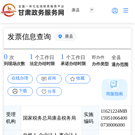
康县
发票信息查询
康县
0
1
1
即办件
全县
次
个工作日
个工作日
到现场次数
法定办结时限
承诺办结时限
办件类型
通办范围
在线办理
咨询
收藏
下载
分享
简版指南
11621224MB
受理
实施
国家税务总局康县税务局
15951066400
机构
编码
0730006000