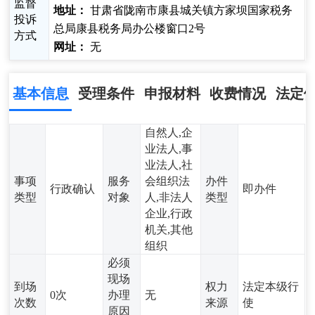
监督
地址：
甘肃省陇南市康县城关镇方家坝国家税务
投诉
总局康县税务局办公楼窗口2号
方式
网址：
无
基本信息
受理条件
申报材料
收费情况
法定
自然人,企
业法人,事
业法人,社
事项
服务
会组织法
办件
行政确认
即办件
类型
对象
人,非法人
类型
企业,行政
机关,其他
组织
必须
现场
到场
权力
法定本级行
0次
办理
无
次数
来源
使
原因