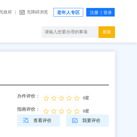
民政府
|
无障碍浏览
老年人专区
搜索
办件评价：
0星
指南评价：
0星
查看评价
我要评价