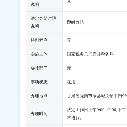
无
说明
法定办结时限
即时办结
说明
特别程序
无
实施主体
国家税务总局康县税务局
委托部门
无
事项状态
在用
办理地点
甘肃省陇南市康县城关镇中街9号政
法定工作日上午9:00-12:0
办理时间
常进行。