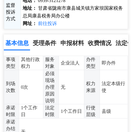
电话：
0939-5121278
监督
地址：
甘肃省陇南市康县城关镇方家坝国家税务
投诉
总局康县税务局办公楼
方式
网址：
前往投诉
基本信息
受理条件
申报材料
收费情况
法定
事项
其他行政
服务
办件
企业法人
即办件
类型
权力
对象
类型
必须
现场
到场
权力
法定本级行
0次
办理
无
次数
来源
使
原因
说明
承诺
1个工作
法定
行使
1个工作日
县级
时限
日
时限
层级
承诺
办结
无