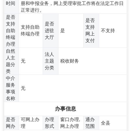
时间
册和申报业务，网上受理审批工作将在法定工作日
正常进行。
是否
是否
支持
是否
支持自助
支持
自助
进驻
是
不支持
终端办理
网上
终端
大厅
支付
办理
自然
法人
人主
无
主题
税收财务
题分
分类
类
中介
服务
无
事项
名称
办事信息
是否
可网上办
办理
窗口办理,
通办
全县
网办
理
形式
网上办理
范围