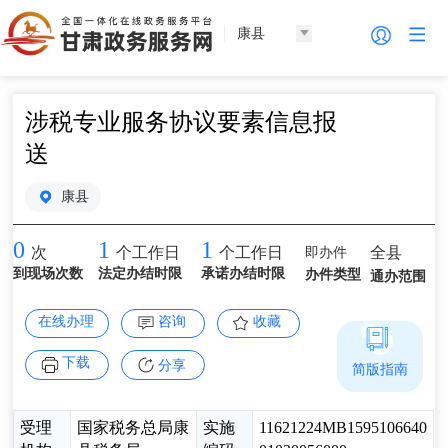
康县
涉税专业服务协议要素信息报
送
康县
0
1
1
即办件
全县
次
个工作日
个工作日
到现场次数
法定办结时限
承诺办结时限
办件类型
通办范围
在线办理
咨询
收藏
下载
分享
简版指南
受理
国家税务总局康
实施
11621224MB1595106640