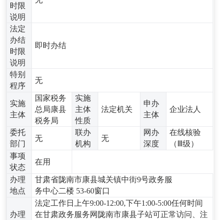
时限
说明
法定
办结
即时办结
时限
说明
特别
无
程序
国家税务
实施
实施
申办
总局康县
主体
法定机关
企业法人
主体
主体
税务局
性质
委托
联办
网办
在线核验
无
无
部门
机构
深度
（Ⅲ级）
事项
在用
状态
办理
甘肃省陇南市康县城关镇中街9号政务服
地点
务中心二楼 53-60窗口
法定工作日上午9:00-12:00,下午1:00-5:00任何时间
办理
在甘肃政务服务网陇南市康县子站可正常访问、注