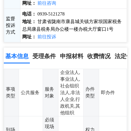
网址：
前往咨询
电话：
0939-5121278
监督
地址：
甘肃省陇南市康县城关镇方家坝国家税务
投诉
总局康县税务局办公楼一楼办税大厅窗口1号
方式
网址：
前往投诉
基本信息
受理条件
申报材料
收费情况
法定
企业法人,
事业法人,
社会组织
事项
服务
办件
公共服务
法人,非法
即办件
类型
对象
类型
人企业,行
政机关,其
他组织
必须
现场
到场
权力