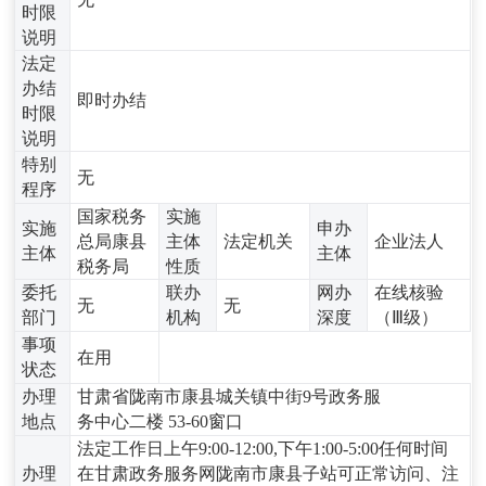
时限
说明
法定
办结
即时办结
时限
说明
特别
无
程序
国家税务
实施
实施
申办
总局康县
主体
法定机关
企业法人
主体
主体
税务局
性质
委托
联办
网办
在线核验
无
无
部门
机构
深度
（Ⅲ级）
事项
在用
状态
办理
甘肃省陇南市康县城关镇中街9号政务服
地点
务中心二楼 53-60窗口
法定工作日上午9:00-12:00,下午1:00-5:00任何时间
办理
在甘肃政务服务网陇南市康县子站可正常访问、注