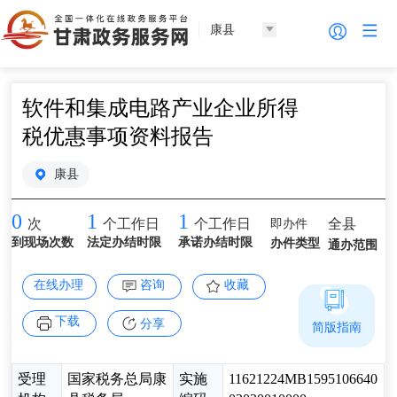
康县
软件和集成电路产业企业所得
税优惠事项资料报告
康县
0
1
1
即办件
全县
次
个工作日
个工作日
到现场次数
法定办结时限
承诺办结时限
办件类型
通办范围
在线办理
咨询
收藏
下载
分享
简版指南
受理
国家税务总局康
实施
11621224MB1595106640