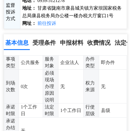
电话：
0939-5121278
监督
地址：
甘肃省陇南市康县城关镇方家坝国家税务
投诉
总局康县税务局办公楼一楼办税大厅窗口1号
方式
网址：
前往投诉
基本信息
受理条件
申报材料
收费情况
法定
事项
服务
办件
公共服务
企业法人
即办件
类型
对象
类型
必须
现场
到场
权力
0次
办理
无
无
次数
来源
原因
说明
承诺
1个工作
法定
行使
1个工作日
县级
时限
日
时限
层级
承诺
办结
无