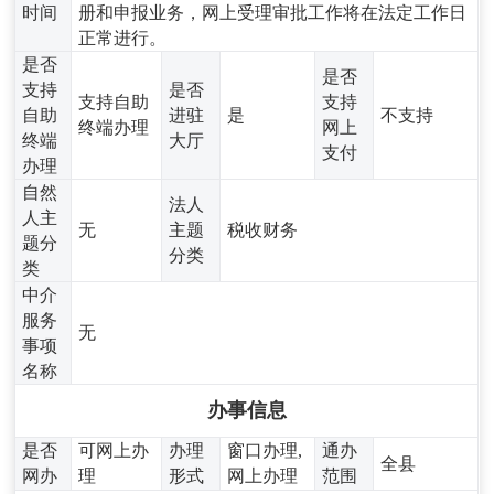
时间
册和申报业务，网上受理审批工作将在法定工作日
正常进行。
是否
是否
支持
是否
支持自助
支持
自助
进驻
是
不支持
终端办理
网上
终端
大厅
支付
办理
自然
法人
人主
无
主题
税收财务
题分
分类
类
中介
服务
无
事项
名称
办事信息
是否
可网上办
办理
窗口办理,
通办
全县
网办
理
形式
网上办理
范围