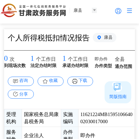
康县
个人所得税抵扣情况报告
康县
0
1
1
即办件
全县
次
个工作日
个工作日
到现场次数
法定办结时限
承诺办结时限
办件类型
通办范围
咨询
收藏
下载
分享
简版指南
受理
国家税务总局康
实施
11621224MB1595106640
机构
县税务局
编码
02030017000
服务
办件
企业法人
即办件