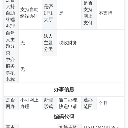
是否
支持
是否
支持自助
支持
自助
进驻
是
不支持
终端办理
网上
终端
大厅
支付
办理
自然
法人
人主
无
主题
税收财务
题分
分类
类
中介
服务
无
事项
名称
办事信息
是否
不可网上
办理
窗口办理,
通办
全县
网办
办理
形式
快递申请
范围
编码代码
基本
实施主体
11621224MB15951