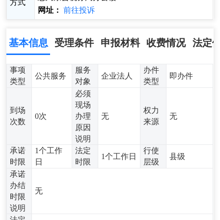
方式
网址：
前往投诉
基本信息
受理条件
申报材料
收费情况
法定
事项
服务
办件
公共服务
企业法人
即办件
类型
对象
类型
必须
现场
到场
权力
0次
办理
无
无
次数
来源
原因
说明
承诺
1个工作
法定
行使
1个工作日
县级
时限
日
时限
层级
承诺
办结
无
时限
说明
法定