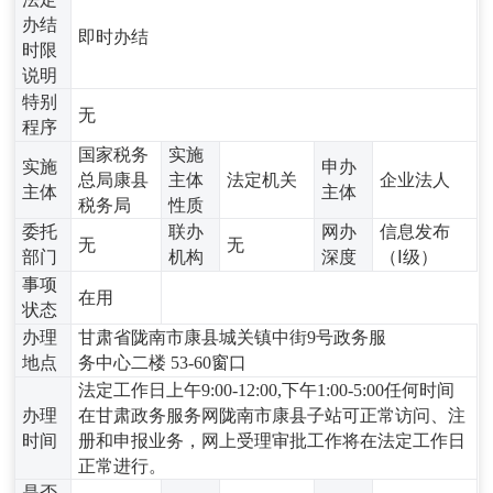
办结
即时办结
时限
说明
特别
无
程序
国家税务
实施
实施
申办
总局康县
主体
法定机关
企业法人
主体
主体
税务局
性质
委托
联办
网办
信息发布
无
无
部门
机构
深度
（Ⅰ级）
事项
在用
状态
办理
甘肃省陇南市康县城关镇中街9号政务服
地点
务中心二楼 53-60窗口
法定工作日上午9:00-12:00,下午1:00-5:00任何时间
办理
在甘肃政务服务网陇南市康县子站可正常访问、注
时间
册和申报业务，网上受理审批工作将在法定工作日
正常进行。
是否