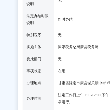
无
说明
法定办结时限
即时办结
说明
特别程序
无
实施主体
国家税务总局康县税务局
委托部门
无
事项状态
在用
办理地点
甘肃省陇南市康县城关镇中街9号政
法定工作日上午9:00-12:0
办理时间
常进行。