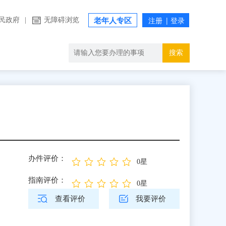
民政府
|
无障碍浏览
老年人专区
搜索
办件评价：
0星
指南评价：
0星
查看评价
我要评价