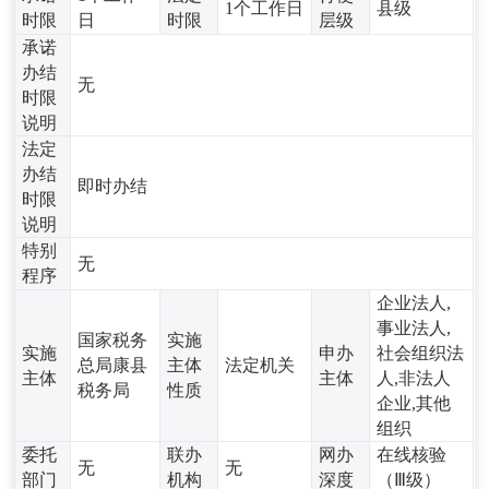
1个工作日
县级
时限
日
时限
层级
承诺
办结
无
时限
说明
法定
办结
即时办结
时限
说明
特别
无
程序
企业法人,
事业法人,
国家税务
实施
实施
申办
社会组织法
总局康县
主体
法定机关
主体
主体
人,非法人
税务局
性质
企业,其他
组织
委托
联办
网办
在线核验
无
无
部门
机构
深度
（Ⅲ级）