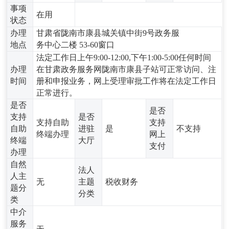
事项
在用
状态
办理
甘肃省陇南市康县城关镇中街9号政务服
地点
务中心二楼 53-60窗口
法定工作日上午9:00-12:00,下午1:00-5:00任何时间
办理
在甘肃政务服务网陇南市康县子站可正常访问、注
时间
册和申报业务，网上受理审批工作将在法定工作日
正常进行。
是否
是否
支持
是否
支持自助
支持
自助
进驻
是
不支持
终端办理
网上
终端
大厅
支付
办理
自然
法人
人主
无
主题
税收财务
题分
分类
类
中介
服务