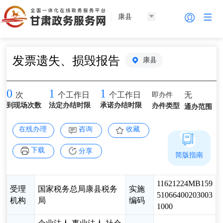
康县
发票遗失、损毁报告
康县
0
1
1
即办件
无
次
个工作日
个工作日
到现场次数
法定办结时限
承诺办结时限
办件类型
通办范围
在线办理
咨询
收藏
下载
分享
简版指南
11621224MB159
受理
国家税务总局康县税务
实施
51066400203003
机构
局
编码
1000