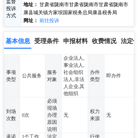
监督
地址：
甘肃省陇南市甘肃省陇南市甘肃省陇南市
投诉
康县城关镇方家坝国家税务总局康县税务局
方式
网址：
前往投诉
基本信息
受理条件
申报材料
收费情况
法定
企业法人,
事业法人,
事项
服务
社会组织
办件
公共服务
即办件
类型
对象
法人,非法
类型
人企业,其
他组织
必须
现场
到场
权力
0次
办理
无
无
次数
来源
原因
说明
承诺
1个工作
法定
行使