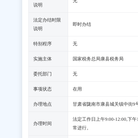
无
说明
法定办结时限
即时办结
说明
特别程序
无
实施主体
国家税务总局康县税务局
委托部门
无
事项状态
在用
办理地点
甘肃省陇南市康县城关镇中街9号政
法定工作日上午9:00-12:0
办理时间
常进行。