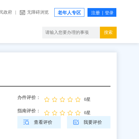
民政府
|
无障碍浏览
老年人专区
搜索
办件评价：
0星
指南评价：
0星
查看评价
我要评价