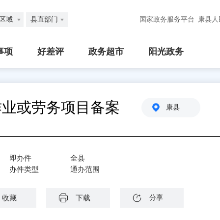
区域
县直部门
国家政务服务平台
康县人
事项
好差评
政务超市
阳光政务
作业或劳务项目备案
康县
即办件
全县
办件类型
通办范围
收藏
下载
分享