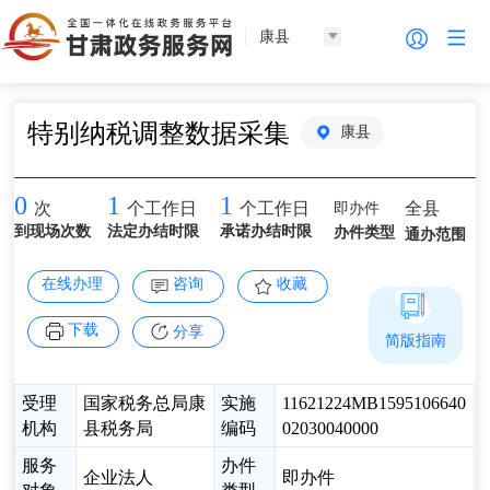
康县
特别纳税调整数据采集
康县
0
1
1
即办件
全县
次
个工作日
个工作日
到现场次数
法定办结时限
承诺办结时限
办件类型
通办范围
在线办理
咨询
收藏
下载
分享
简版指南
受理
国家税务总局康
实施
11621224MB1595106640
机构
县税务局
编码
02030040000
服务
办件
企业法人
即办件