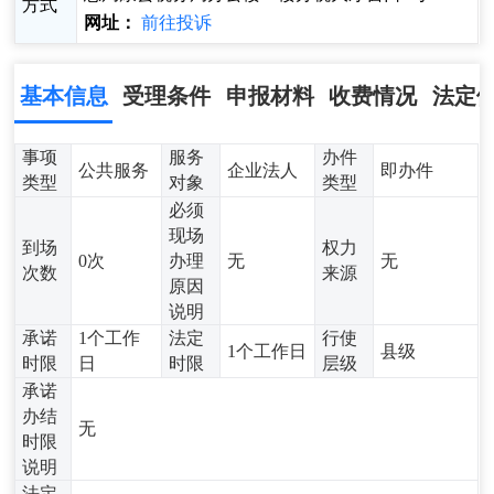
方式
网址：
前往投诉
基本信息
受理条件
申报材料
收费情况
法定
事项
服务
办件
公共服务
企业法人
即办件
类型
对象
类型
必须
现场
到场
权力
0次
办理
无
无
次数
来源
原因
说明
承诺
1个工作
法定
行使
1个工作日
县级
时限
日
时限
层级
承诺
办结
无
时限
说明
法定