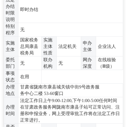
办结
即时办结
时限
说明
特别
无
程序
国家税务
实施
实施
申办
总局康县
主体
法定机关
企业法人
主体
主体
税务局
性质
委托
联办
网办
在线核验
无
无
部门
机构
深度
（Ⅲ级）
事项
在用
状态
办理
甘肃省陇南市康县城关镇中街9号政务服
地点
务中心二楼 53-60窗口
法定工作日上午9:00-12:00,下午1:00-5:00任何时间
办理
在甘肃政务服务网陇南市康县子站可正常访问、注
时间
册和申报业务，网上受理审批工作将在法定工作日
正常进行。
是否