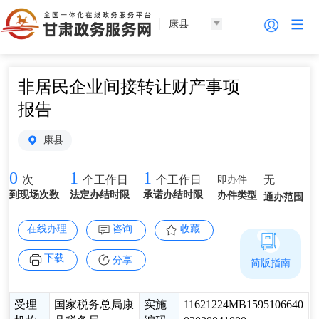
康县
非居民企业间接转让财产事项
报告
康县
0
1
1
即办件
无
次
个工作日
个工作日
到现场次数
法定办结时限
承诺办结时限
办件类型
通办范围
在线办理
咨询
收藏
下载
分享
简版指南
受理
国家税务总局康
实施
11621224MB1595106640