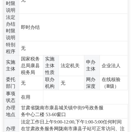
时限
说明
法定
办结
即时办结
时限
说明
特别
无
程序
国家税务
实施
实施
申办
总局康县
主体
法定机关
企业法人
主体
主体
税务局
性质
委托
联办
网办
在线核验
无
无
部门
机构
深度
（Ⅲ级）
事项
在用
状态
办理
甘肃省陇南市康县城关镇中街9号政务服
地点
务中心二楼 53-60窗口
法定工作日上午9:00-12:00,下午1:00-5:00任何时间
办理
在甘肃政务服务网陇南市康县子站可正常访问、注