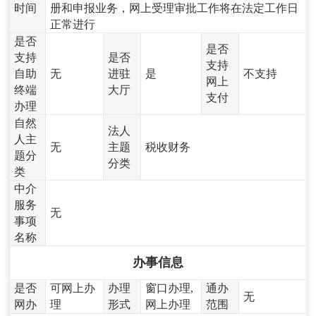
时间
册和申报业务，网上受理审批工作将在法定工作日
正常进行
是否
是否
支持
是否
支持
自助
无
进驻
是
不支持
网上
终端
大厅
支付
办理
自然
法人
人主
无
主题
税收财务
题分
分类
类
中介
服务
无
事项
名称
办事信息
是否
可网上办
办理
窗口办理,
通办
无
网办
理
形式
网上办理
范围