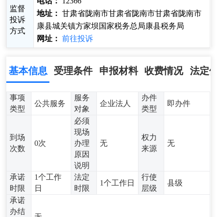
电话：
12366
监督
地址：
甘肃省陇南市甘肃省陇南市甘肃省陇南市
投诉
康县城关镇方家坝国家税务总局康县税务局
方式
网址：
前往投诉
基本信息
受理条件
申报材料
收费情况
法定
事项
服务
办件
公共服务
企业法人
即办件
类型
对象
类型
必须
现场
到场
权力
0次
办理
无
无
次数
来源
原因
说明
承诺
1个工作
法定
行使
1个工作日
县级
时限
日
时限
层级
承诺
办结
无