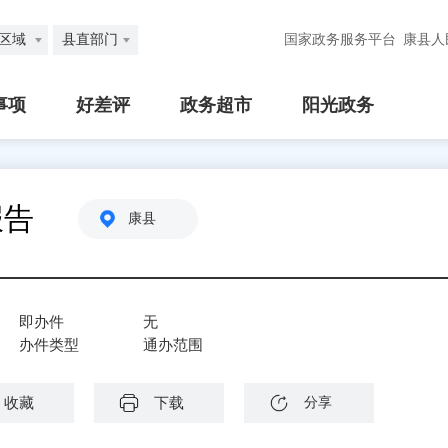
区域
县直部门
国家政务服务平台
康县人
事项
好差评
政务超市
阳光政务
报告
康县
即办件
无
办件类型
通办范围
收藏
下载
分享