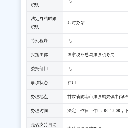
无
说明
法定办结时限
即时办结
说明
特别程序
无
实施主体
国家税务总局康县税务局
委托部门
无
事项状态
在用
办理地点
甘肃省陇南市康县城关镇中街9号政
办理时间
法定工作日上午9：00-12:
是否支持自助