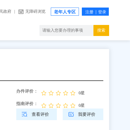
民政府
|
无障碍浏览
老年人专区
搜索
办件评价：
0星
指南评价：
0星
查看评价
我要评价