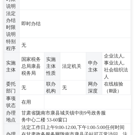
说明
法定
办结
即时办结
时限
说明
特别
无
程序
企业法人,
国家税务
实施
实施
申办
事业法人,
总局康县
主体
法定机关
主体
主体
社会组织法
税务局
性质
人
委托
联办
网办
在线核验
无
无
部门
机构
深度
（Ⅲ级）
事项
在用
状态
办理
甘肃省陇南市康县城关镇中街9号政务服
地点
务中心二楼 53-60窗口
法定工作日上午9:00-12:00,下午1:00-5:00任何时间
办理
在甘肃政务服务网陇南市康县子站可正常访问、注