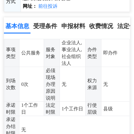
方式
网址：
前往投诉
基本信息
受理条件
申报材料
收费情况
法定
企业法人,
事项
服务
事业法人,
办件
公共服务
即办件
类型
对象
社会组织
类型
法人
必须
现场
到场
权力
0次
办理
无
无
次数
来源
原因
说明
承诺
1个工作
法定
行使
1个工作日
县级
时限
日
时限
层级
承诺
办结
无
时限