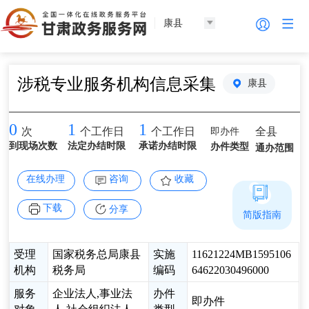
康县
涉税专业服务机构信息采集
康县
0
1
1
即办件
全县
次
个工作日
个工作日
到现场次数
法定办结时限
承诺办结时限
办件类型
通办范围
在线办理
咨询
收藏
下载
分享
简版指南
受理
国家税务总局康县
实施
11621224MB1595106
机构
税务局
编码
64622030496000
服务
企业法人,事业法
办件
即办件