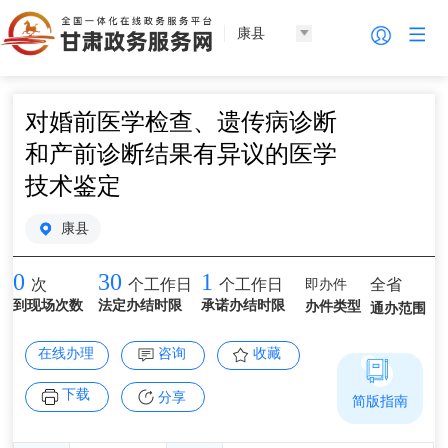
康县
对婚前医学检查、遗传病诊断
和产前诊断结果有异议的医学
技术鉴定
康县
0
30
1
即办件
全省
次
个工作日
个工作日
到现场次数
法定办结时限
承诺办结时限
办件类型
通办范围
在线办理
咨询
收藏
下载
分享
简版指南