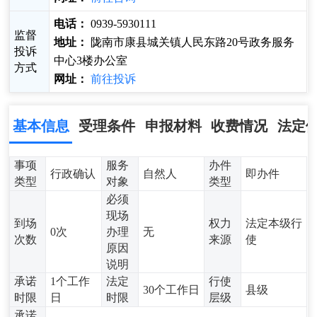
电话：
0939-5930111
监督
地址：
陇南市康县城关镇人民东路20号政务服务
投诉
中心3楼办公室
方式
网址：
前往投诉
基本信息
受理条件
申报材料
收费情况
法定
事项
服务
办件
行政确认
自然人
即办件
类型
对象
类型
必须
现场
到场
权力
法定本级行
0次
办理
无
次数
来源
使
原因
说明
承诺
1个工作
法定
行使
30个工作日
县级
时限
日
时限
层级
承诺