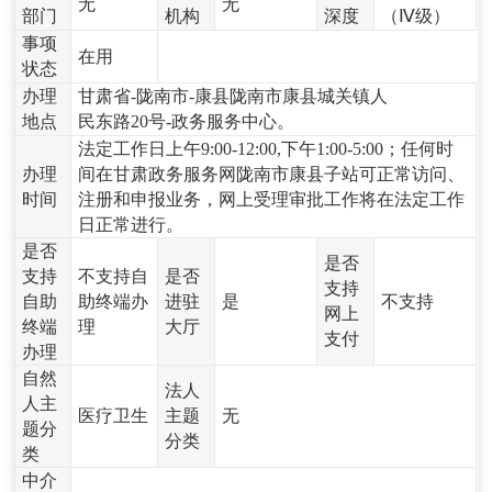
无
无
部门
机构
深度
（Ⅳ级）
事项
在用
状态
办理
甘肃省-陇南市-康县陇南市康县城关镇人
地点
民东路20号-政务服务中心。
法定工作日上午9:00-12:00,下午1:00-5:00；任何时
办理
间在甘肃政务服务网陇南市康县子站可正常访问、
时间
注册和申报业务，网上受理审批工作将在法定工作
日正常进行。
是否
是否
支持
不支持自
是否
支持
自助
助终端办
进驻
是
不支持
网上
终端
理
大厅
支付
办理
自然
法人
人主
医疗卫生
主题
无
题分
分类
类
中介