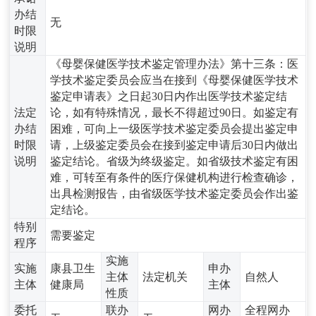
办结
无
时限
说明
《母婴保健医学技术鉴定管理办法》第十三条：医
学技术鉴定委员会应当在接到《母婴保健医学技术
鉴定申请表》之日起30日内作出医学技术鉴定结
法定
论，如有特殊情况，最长不得超过90日。如鉴定有
办结
困难，可向上一级医学技术鉴定委员会提出鉴定申
时限
请，上级鉴定委员会在接到鉴定申请后30日内做出
说明
鉴定结论。省级为终级鉴定。如省级技术鉴定有困
难，可转至有条件的医疗保健机构进行检查确诊，
出具检测报告，由省级医学技术鉴定委员会作出鉴
定结论。
特别
需要鉴定
程序
实施
实施
康县卫生
申办
主体
法定机关
自然人
主体
健康局
主体
性质
委托
联办
网办
全程网办