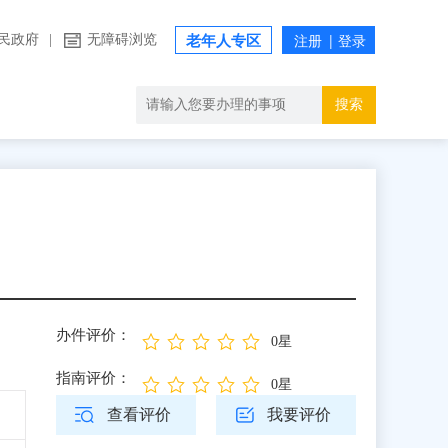
民政府
|
无障碍浏览
老年人专区
搜索
办件评价：
0星
指南评价：
0星
查看评价
我要评价