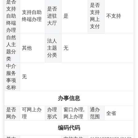
是否
是否
支持
是否
支持自助
支持
自助
进驻
是
不支持
终端办理
网上
终端
大厅
支付
办理
自然
法人
人主
其他
主题
无
题分
分类
类
中介
服务
无
事项
名称
办事信息
是否
可网上办
办理
窗口办理,
通办
全省
网办
理
形式
网上办理
范围
编码代码