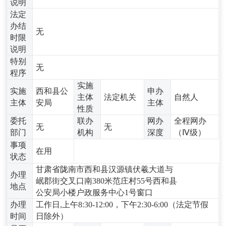
说明
法定
办结
无
时限
说明
特别
无
程序
实施
实施
西和县公
申办
主体
法定机关
自然人
主体
安局
主体
性质
委托
联办
网办
全程网办
无
无
部门
机构
深度
（Ⅳ级）
事项
在用
状态
甘肃省陇南市西和县汉源镇伏羲大道与
办理
岷郡街交叉口南380米范庄村55号西和县
地点
公安局小楼户政服务中心1号窗口
办理
工作日,上午8:30-12:00，下午2:30-6:00（法定节假
时间
日除外）