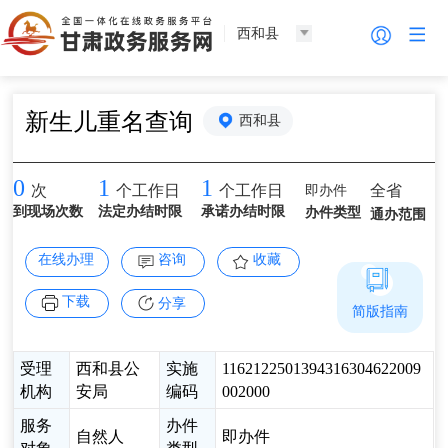
西和县
新生儿重名查询
西和县
0
1
1
即办件
全省
次
个工作日
个工作日
到现场次数
法定办结时限
承诺办结时限
办件类型
通办范围
在线办理
咨询
收藏
下载
分享
简版指南
受理
西和县公
实施
1162122501394316304622009
机构
安局
编码
002000
服务
办件
自然人
即办件