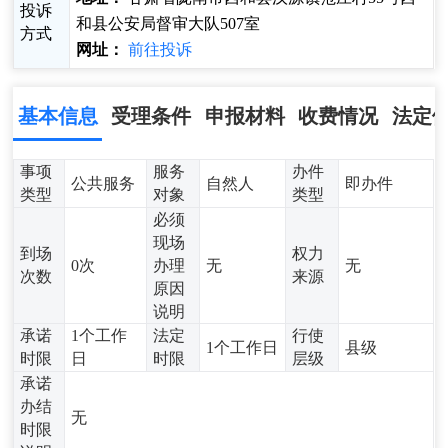
投诉
和县公安局督审大队507室
方式
网址：
前往投诉
基本信息
受理条件
申报材料
收费情况
法定
事项
服务
办件
公共服务
自然人
即办件
类型
对象
类型
必须
现场
到场
权力
0次
办理
无
无
次数
来源
原因
说明
承诺
1个工作
法定
行使
1个工作日
县级
时限
日
时限
层级
承诺
办结
无
时限