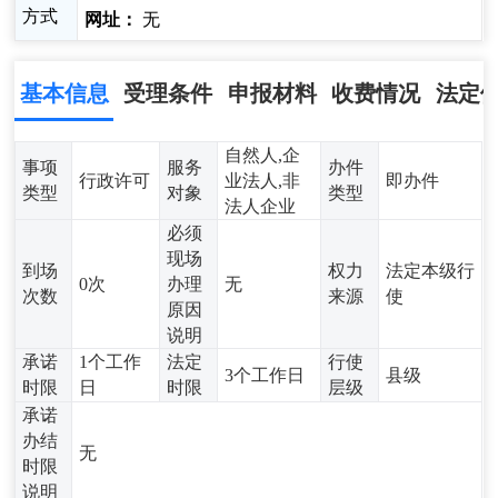
方式
网址：
无
基本信息
受理条件
申报材料
收费情况
法定
自然人,企
事项
服务
办件
行政许可
业法人,非
即办件
类型
对象
类型
法人企业
必须
现场
到场
权力
法定本级行
0次
办理
无
次数
来源
使
原因
说明
承诺
1个工作
法定
行使
3个工作日
县级
时限
日
时限
层级
承诺
办结
无
时限
说明