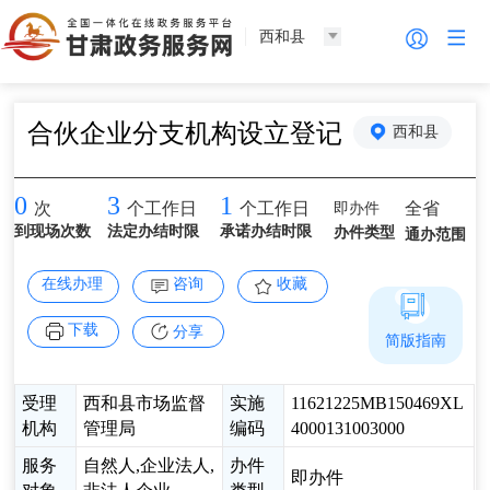
西和县
合伙企业分支机构设立登记
西和县
0
3
1
即办件
全省
次
个工作日
个工作日
到现场次数
法定办结时限
承诺办结时限
办件类型
通办范围
在线办理
咨询
收藏
下载
分享
简版指南
受理
西和县市场监督
实施
11621225MB150469XL
机构
管理局
编码
4000131003000
服务
自然人,企业法人,
办件
即办件