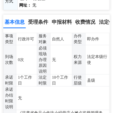
方式
网址：
无
基本信息
受理条件
申报材料
收费情况
法定
事项
服务
办件
行政许可
自然人
即办件
类型
对象
类型
必须
现场
到场
权力
法定本级行
0次
办理
无
次数
来源
使
原因
说明
承诺
1个工作
法定
10个工作
行使
县级
时限
日
时限
日
层级
承诺
办结
无
时限
说明
《甘肃省食品小作坊小经营店小摊点监督管理条