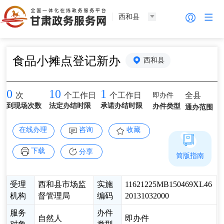
西和县
食品小摊点登记新办
西和县
0
10
1
即办件
全县
次
个工作日
个工作日
到现场次数
法定办结时限
承诺办结时限
办件类型
通办范围
在线办理
咨询
收藏
下载
分享
简版指南
受理
西和县市场监
实施
11621225MB150469XL46
机构
督管理局
编码
20131032000
服务
办件
自然人
即办件