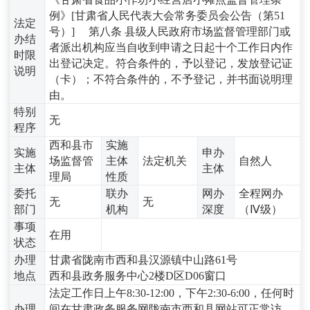
例》[甘肃省人民代表大会常务委员会公告（第51
法定
号）] 第八条 县级人民政府市场监督管理部门或
办结
者派出机构应当自收到申请之日起十个工作日内作
时限
出登记决定。符合条件的，予以登记，发放登记证
说明
（卡）；不符合条件的，不予登记，并书面说明理
由。
特别
无
程序
西和县市
实施
实施
申办
场监督管
主体
法定机关
自然人
主体
主体
理局
性质
委托
联办
网办
全程网办
无
无
部门
机构
深度
（Ⅳ级）
事项
在用
状态
办理
甘肃省陇南市西和县汉源镇中山路61号
地点
西和县政务服务中心2楼D区D06窗口
法定工作日上午8:30-12:00，下午2:30-6:00，任何时
办理
间在甘肃政务服务网陇南市西和县网站可正常访