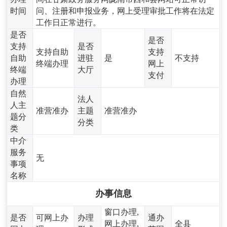
时间
问、注册和申报业务，网上受理审批工作将在法定
工作日正常进行。
是否
是否
支持
是否
支持自助
支持
自助
进驻
是
不支持
终端办理
网上
终端
大厅
支付
办理
自然
法人
人主
准营准办
主题
准营准办
题分
分类
类
中介
服务
无
事项
名称
办事信息
窗口办理,
是否
可网上办
办理
通办
网上办理,
全县