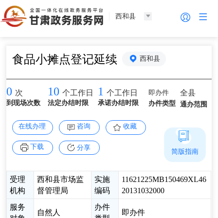
西和县
食品小摊点登记延续
西和县
0
10
1
即办件
全县
次
个工作日
个工作日
到现场次数
法定办结时限
承诺办结时限
办件类型
通办范围
在线办理
咨询
收藏
下载
分享
简版指南
受理
西和县市场监
实施
11621225MB150469XL46
机构
督管理局
编码
20131032000
服务
办件
自然人
即办件