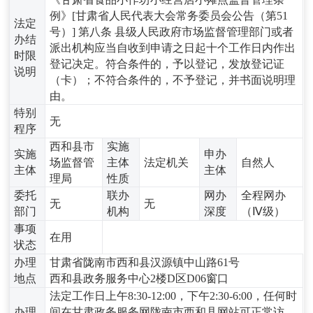
例》[甘肃省人民代表大会常务委员会公告（第51
法定
号）] 第八条 县级人民政府市场监督管理部门或者
办结
派出机构应当自收到申请之日起十个工作日内作出
时限
登记决定。符合条件的，予以登记，发放登记证
说明
（卡）；不符合条件的，不予登记，并书面说明理
由。
特别
无
程序
西和县市
实施
实施
申办
场监督管
主体
法定机关
自然人
主体
主体
理局
性质
委托
联办
网办
全程网办
无
无
部门
机构
深度
（Ⅳ级）
事项
在用
状态
办理
甘肃省陇南市西和县汉源镇中山路61号
地点
西和县政务服务中心2楼D区D06窗口
法定工作日上午8:30-12:00，下午2:30-6:00，任何时
办理
间在甘肃政务服务网陇南市西和县网站可正常访