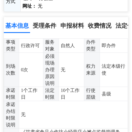
方式
网址：
无
基本信息
受理条件
申报材料
收费情况
法定
事项
服务
办件
行政许可
自然人
即办件
类型
对象
类型
必须
现场
到场
权力
法定本级行
0次
办理
无
次数
来源
使
原因
说明
承诺
1个工作
法定
10个工作
行使
县级
时限
日
时限
日
层级
承诺
办结
无
时限
说明
《甘肃省食品小作坊小经营店小摊点监督管理条