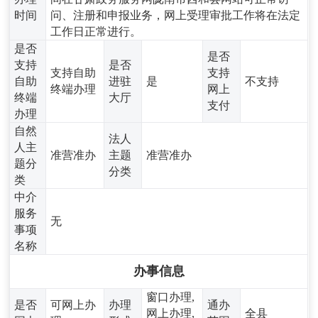
时间
问、注册和申报业务，网上受理审批工作将在法定
工作日正常进行。
是否
是否
支持
是否
支持自助
支持
自助
进驻
是
不支持
终端办理
网上
终端
大厅
支付
办理
自然
法人
人主
准营准办
主题
准营准办
题分
分类
类
中介
服务
无
事项
名称
办事信息
窗口办理,
是否
可网上办
办理
通办
网上办理,
全县