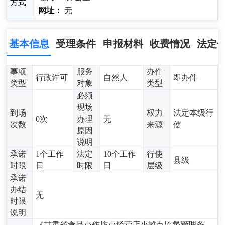
方式
网址：
无
基本信息
受理条件
申报材料
收费情况
法定
事项
服务
办件
行政许可
自然人
即办件
类型
对象
类型
必须
现场
到场
权力
法定本级行
0次
办理
无
次数
来源
使
原因
说明
承诺
1个工作
法定
10个工作
行使
县级
时限
日
时限
日
层级
承诺
办结
无
时限
说明
《甘肃省食品小作坊小经营店小摊点监督管理条