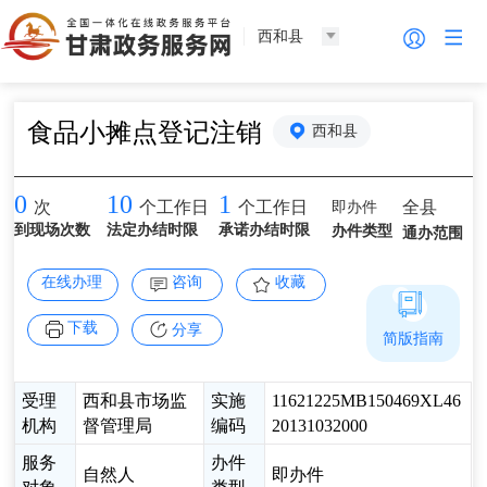
西和县
食品小摊点登记注销
西和县
0
10
1
即办件
全县
次
个工作日
个工作日
到现场次数
法定办结时限
承诺办结时限
办件类型
通办范围
在线办理
咨询
收藏
下载
分享
简版指南
受理
西和县市场监
实施
11621225MB150469XL46
机构
督管理局
编码
20131032000
服务
办件
自然人
即办件