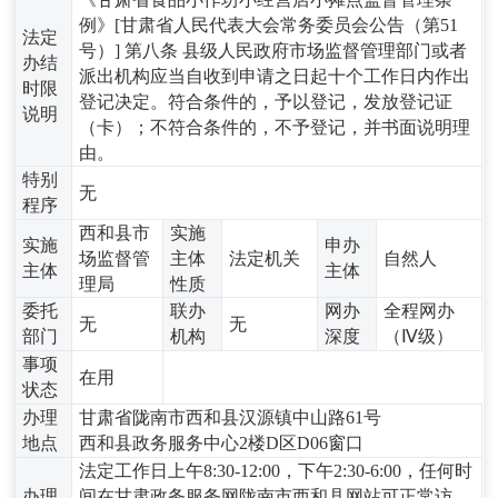
例》[甘肃省人民代表大会常务委员会公告（第51
法定
号）] 第八条 县级人民政府市场监督管理部门或者
办结
派出机构应当自收到申请之日起十个工作日内作出
时限
登记决定。符合条件的，予以登记，发放登记证
说明
（卡）；不符合条件的，不予登记，并书面说明理
由。
特别
无
程序
西和县市
实施
实施
申办
场监督管
主体
法定机关
自然人
主体
主体
理局
性质
委托
联办
网办
全程网办
无
无
部门
机构
深度
（Ⅳ级）
事项
在用
状态
办理
甘肃省陇南市西和县汉源镇中山路61号
地点
西和县政务服务中心2楼D区D06窗口
法定工作日上午8:30-12:00，下午2:30-6:00，任何时
办理
间在甘肃政务服务网陇南市西和县网站可正常访