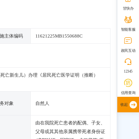
甘快办
智能客服
施主体编码
11621225MB1550688C
政民互动
12345
含死亡新生儿）办理《居民死亡医学证明（推断）
信用查询
务对象
自然人
收起
由在我院死亡患者的配偶、子女、
父母或其其他亲属携带死者身份证