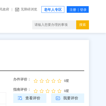
民政府
|
无障碍浏览
老年人专区
搜索
办件评价：
0星
指南评价：
0星
查看评价
我要评价