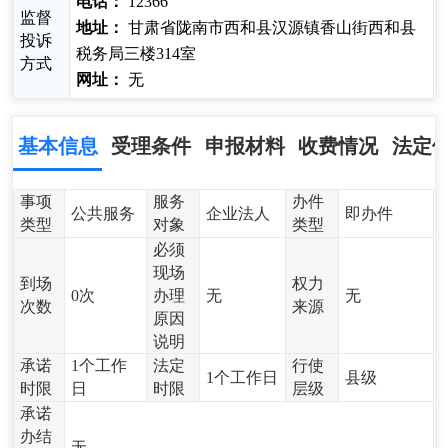
电话：
12366
监督
地址：
甘肃省陇南市西和县汉源镇香山街西和县
投诉
税务局三楼314室
方式
网址：
无
基本信息
受理条件
申报材料
收费情况
法定
事项
服务
办件
公共服务
企业法人
即办件
类型
对象
类型
必须
现场
到场
权力
0次
办理
无
无
次数
来源
原因
说明
承诺
1个工作
法定
行使
1个工作日
县级
时限
日
时限
层级
承诺
办结
无