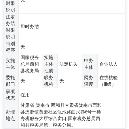
时限
说明
法定
办结
即时办结
时限
说明
特别
无
程序
国家税务
实施
实施
申办
总局西和
主体
法定机关
企业法人
主体
主体
县税务局
性质
委托
联办
网办
在线核验
无
无
部门
机构
深度
（Ⅲ级）
事项
在用
状态
甘肃省-陇南市-西和县甘肃省陇南市西和
办理
县汉源镇黄磨社区仇池路曲尺巷6号一楼
地点
办税服务大厅综合窗口-国家税务总局西
和县税务局第一税务分局。