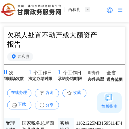
西和县
欠税人处置不动产或大额资产
报告
西和县
0
1
1
即办件
全省
次
个工作日
个工作日
到现场次数
法定办结时限
承诺办结时限
办件类型
通办范围
在线办理
咨询
收藏
下载
分享
简版指南
受理
国家税务总局西
实施
11621225MB1595114F4